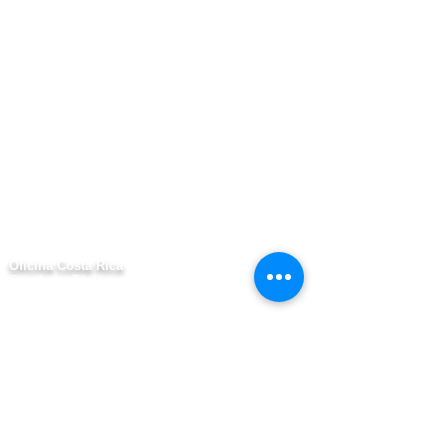
Oficina Costa Rica
San José, Tibás.
info@globalpack.la
Teléfono / WhatsApp.
8850-4030
Bodega Miami
6991 NW 82nd Ave BAY #6
Miami, Florida.
Zip Code: 33195
Tel.
+1 (786) 767-0969
Estamos en Redes Sociales